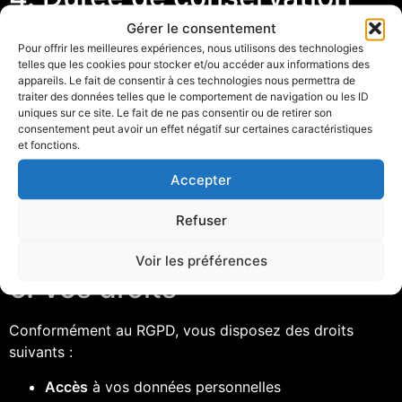
Gérer le consentement
Vos données personnelles sont conservées
le temps
Pour offrir les meilleures expériences, nous utilisons des technologies
nécessaire pour répondre à votre demande
, puis
telles que les cookies pour stocker et/ou accéder aux informations des
appareils. Le fait de consentir à ces technologies nous permettra de
supprimées de manière sécurisée.
traiter des données telles que le comportement de navigation ou les ID
uniques sur ce site. Le fait de ne pas consentir ou de retirer son
5. Sécurité des données
consentement peut avoir un effet négatif sur certaines caractéristiques
et fonctions.
Nous prenons les mesures techniques et
Accepter
organisationnelles nécessaires pour protéger vos
données contre tout accès non autorisé, modification,
Refuser
divulgation ou destruction.
Voir les préférences
6. Vos droits
Conformément au RGPD, vous disposez des droits
suivants :
Accès
à vos données personnelles